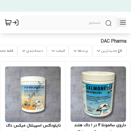
DAC Pharma
جدیدترین
برندها
قیمت
دسته‌بندی
فقط محص
داروی سالمونلا 4 در 1 داک هلند
تایلوداکس اسپیشال میکس داک