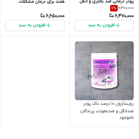
پودر درمانی ضد باکتری و انگل
هلند برای درمان مشکلات
7,300,000
11
%
زدایی مخصوص کبوتر و پرندگان
تنفسی پرندگان
6,650,000
6,470,000
زینتی
افزودن به سبد
افزودن به سبد
رویندازول 10 درصد داک پودر
ضدانگل و ضدعفونت پرندگان
ناموجود
Ronidazole 10% DAC Pharma
– درمان عفونت چینه دان و
عفونت روده