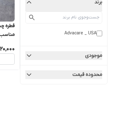
برند
قطره چش
Advacare _ USA
مناسب پ
20,000
موجودی
محدوده قیمت