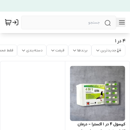
4 در 1
جدیدترین
برندها
قیمت
دسته‌بندی
فقط محص
کپسول 4 در 1 اکسترا – درمان