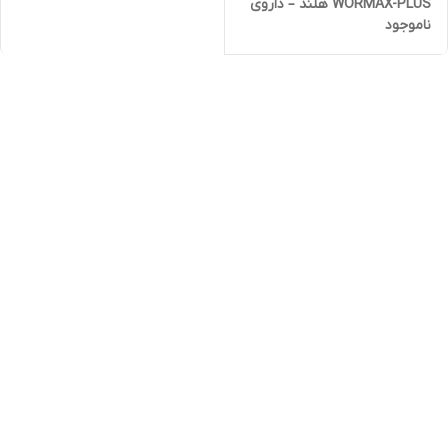
WORMAX-PLUS هلند – داروی
ناموجود
تخصصی ضد انگل و کرم روده
کبوتر