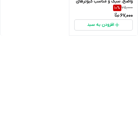
واضح، سبک و مناسب کبوترهای
75,000
10
%
زینتی
67,000
افزودن به سبد