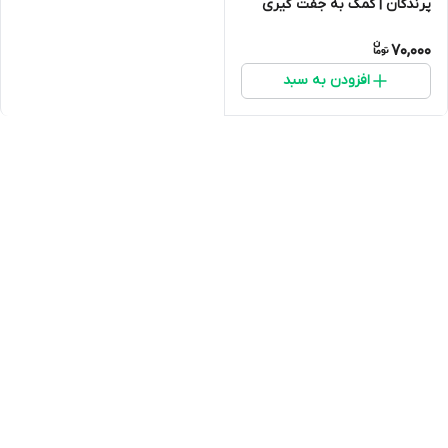
پرندگان | کمک به جفت گیری
بهتر
70,000
افزودن به سبد