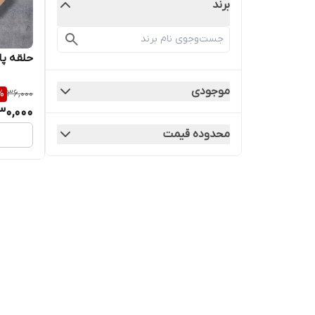
برند
حلقه پا 
موجودی
%
36,000
30,000
محدوده قیمت