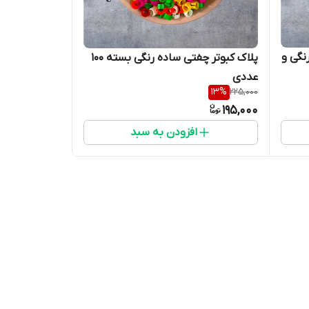
رنگی و
پلاک کبوتر چفتی ساده رنگی بسته 100
عددی
13
%
225,000
195,000
افزودن به سبد