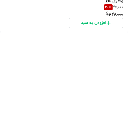
واشری بالغ
35,000
20
%
28,000
افزودن به سبد