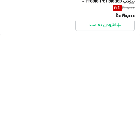
بیودپ Probio-Pet Biodep –
230,000
17
%
تقویت گوارش و افزایش اشتها
190,000
افزودن به سبد