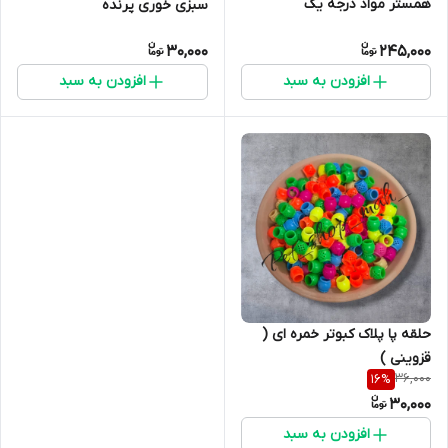
همستر مواد درجه یک
سبزی خوری پرنده
30,000
245,000
افزودن به سبد
افزودن به سبد
حلقه پا پلاک کبوتر خمره ای (
قزوینی )
36,000
16
%
30,000
افزودن به سبد