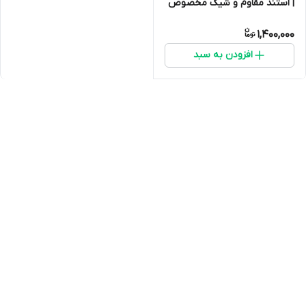
| استند مقاوم و شیک مخصوص
قفس 1033 و 1032
1,400,000
افزودن به سبد