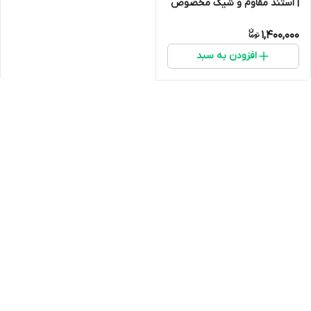
| استند مقاوم و شیک مخصوص
قفس 1033 و 1032
1,400,000
افزودن به سبد