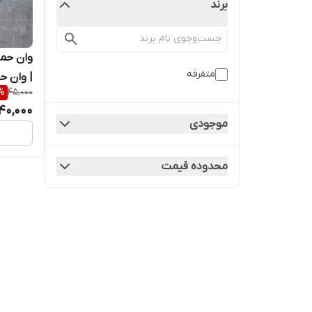
برند
وان حما
متفرقه
| وان ح
%
45,000
عروس ه
40,000
موجودی
محدوده قیمت