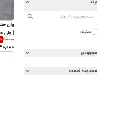
برند
وان حما
متفرقه
| وان ح
%
45,000
عروس ه
40,000
موجودی
محدوده قیمت