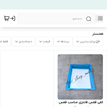
همستر
پربازدیدترین
برندها
قیمت
دسته‌بندی
فقط م
کفی قفس فانتزی مناسب قفس