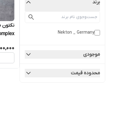
برند
نکتون ب
Nekton _ Germany
B برای
00,000
طوطی س
موجودی
محدوده قیمت