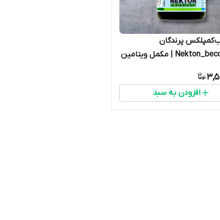
‌کمپلکس پرندگان
Nekton_becomplex | مکمل ویتامین
 عروس هلندی، مرغ عشق و
3,5
انان
افزودن به سبد