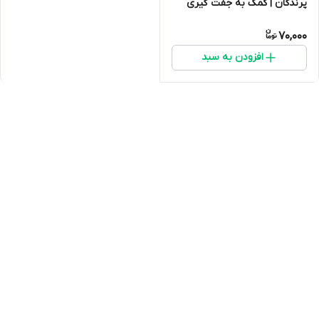
پرندگان | کمک به جفت گیری
بهتر
70,000
افزودن به سبد