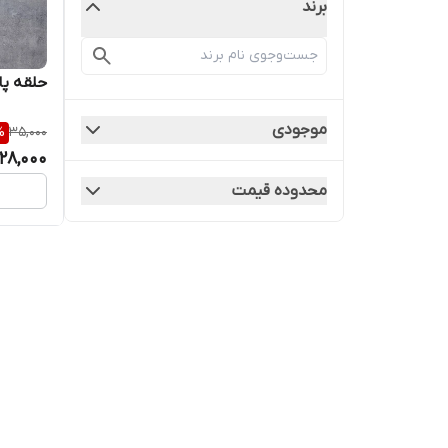
برند
حلقه پا 
موجودی
%
35,000
28,000
محدوده قیمت