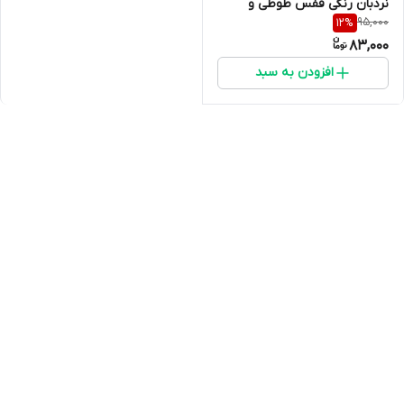
نردبان رنگی قفس طوطی و
95,000
12
%
پرندگان زینتی
83,000
افزودن به سبد