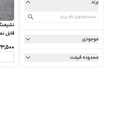
برند
نشیمنگا
قابل ن
موجودی
23,500
محدوده قیمت