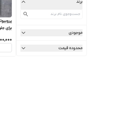
برند
برای جل
موجودی
افزایش
000,000
پرنده
محدوده قیمت