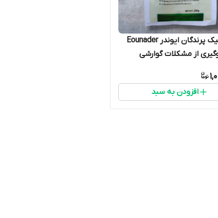
پروبیوتیک پرندگان ایوندر Eounader
وگیری از مشکلات گوارشی
 هضم غذا کمک ب سلامت
1,
افزودن به سبد