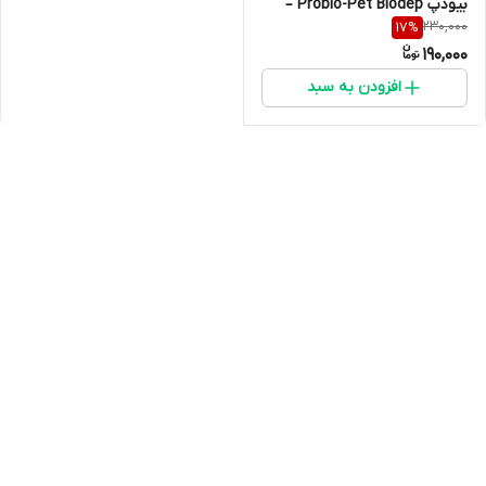
بیودپ Probio-Pet Biodep –
230,000
17
%
تقویت گوارش و افزایش اشتها
190,000
افزودن به سبد