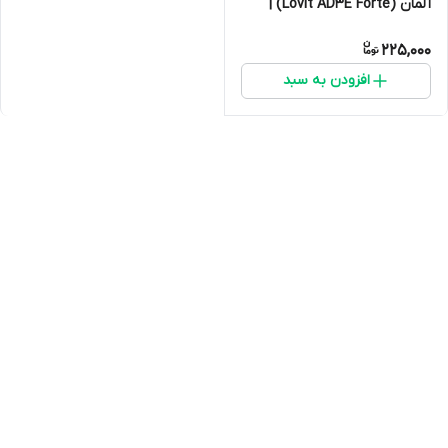
آلمان (Lovit AD3E Forte) |
مخصوص پرندگان
225,000
افزودن به سبد