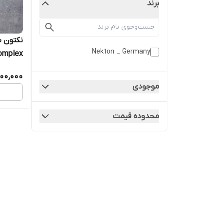
برند
نکتون ب
Nekton _ Germany
B برای
00,000
طوطی س
موجودی
محدوده قیمت