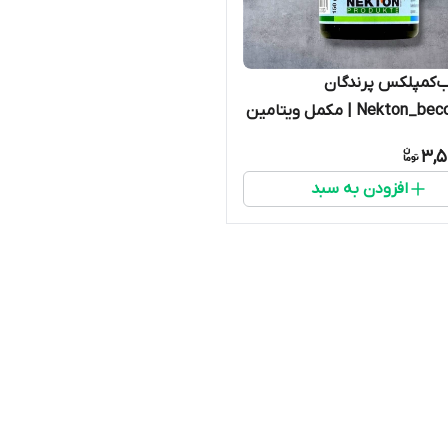
‌کمپلکس پرندگان
Nekton_becomplex | مکمل ویتامین
 عروس هلندی، مرغ عشق و
3,5
انان
افزودن به سبد