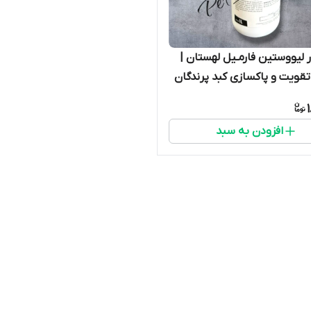
 لیووستین فارمـیل لهستان |
قویت و پاکسازی کبد پرندگان
افزودن به سبد