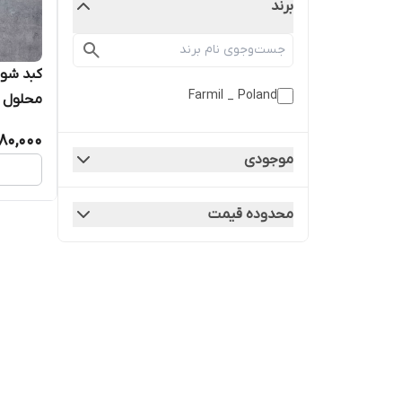
برند
کبد شور
Farmil _ Poland
محلول ت
180,000
موجودی
محدوده قیمت