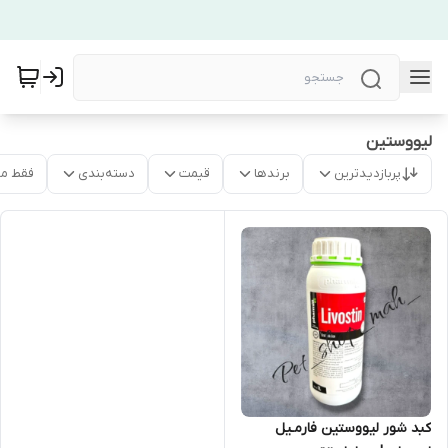
لیووستین
پربازدیدترین
برندها
قیمت
دسته‌بندی
فقط م
کبد شور لیووستین فارمـیل