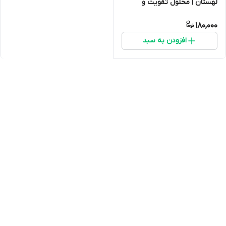
لهستان | محلول تقویت و
پاکسازی کبد پرندگان
180,000
افزودن به سبد