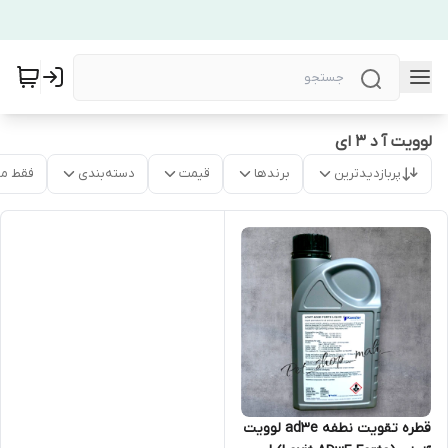
لوویت آ د ۳ ای
پربازدیدترین
برندها
قیمت
دسته‌بندی
فقط م
قطره تقویت نطفه ad3e لوویت