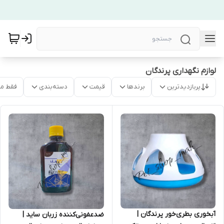
لوازم نگهداری پرندگان
پربازدیدترین
برندها
قیمت
دسته‌بندی
فقط م
آبخوری بطری‌خور پرندگان |
ضدعفونی‌کننده زربان ساید |