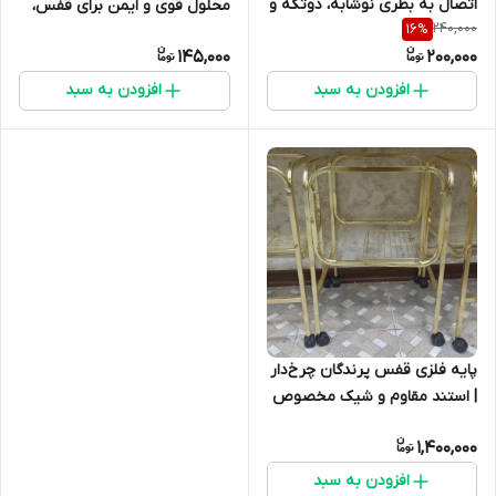
اتصال به بطری نوشابه، دو‌تکه و
محلول قوی و ایمن برای قفس،
240,000
16
%
تهیه شده از مواد درجه 1
لانه و وسایل پرندگان
145,000
200,000
افزودن به سبد
افزودن به سبد
پایه فلزی قفس پرندگان چرخ‌دار
| استند مقاوم و شیک مخصوص
قفس 1033 و 1032
1,400,000
افزودن به سبد