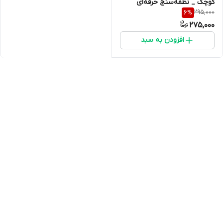
کوچک _ نطفه‌سنج حرفه‌ای
295,000
6
%
275,000
افزودن به سبد