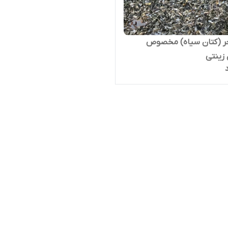
جر (کتان سیاه) مخصوص
 زینتی