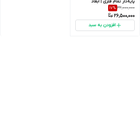
پایه‌دار تمام فلزی | ابعاد
32,000,000
17
%
175×75×105 سانتی‌متر
26,500,000
افزودن به سبد