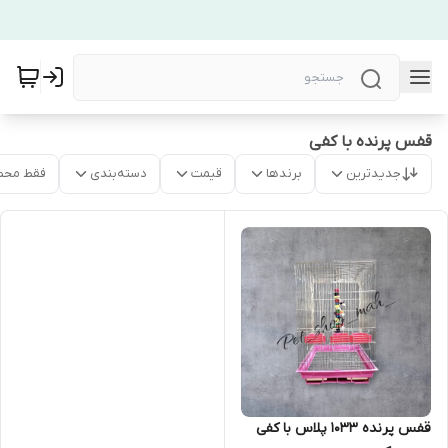
قفس پرنده با کفی
جدیدترین
برندها
قیمت
دسته‌بندی
فقط محص
قفس پرنده 1033 پلاس با کفی