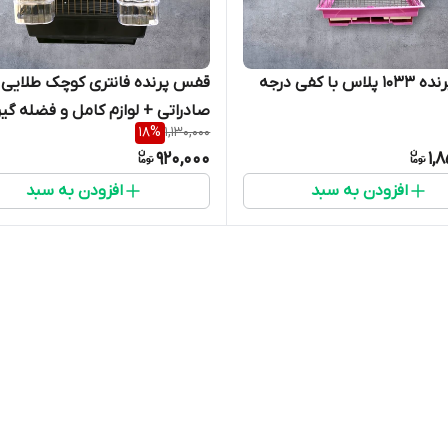
قفس پرنده 1033 پلاس با کفی درجه
قفس پرنده فانتری کوچک طلایی 
صادراتی + لوازم کامل و فضله گیر
18
%
1,130,000
920,000
1,
افزودن به سبد
افزودن به سبد