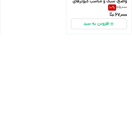
واضح، سبک و مناسب کبوترهای
75,000
10
%
زینتی
67,000
افزودن به سبد