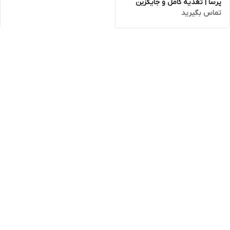
پرسا | تغذیه کامل و جایگزین
تماس بگیرید
شیر مادر 450 گرمی