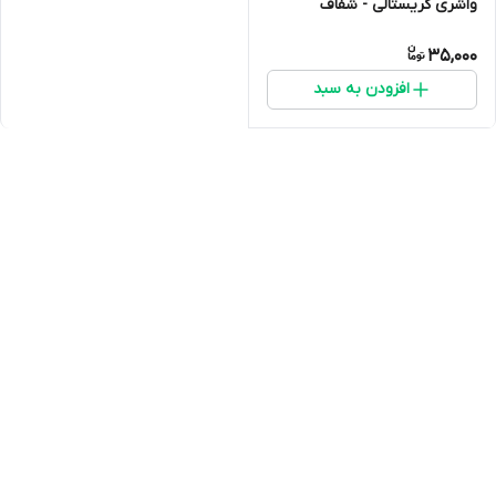
واشری کریستالی - شفاف
35,000
افزودن به سبد