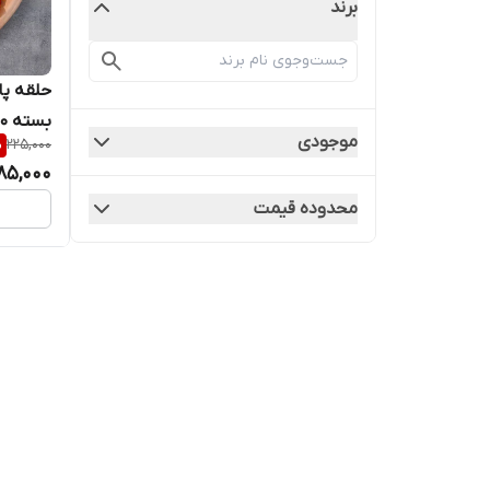
برند
حلقه پا
بسته 100 عددی مناسب کبوتر پرشی
موجودی
%
225,000
85,000
محدوده قیمت