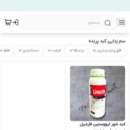
سم زدایی کبد پرنده
پربازدیدترین
برندها
قیمت
دسته‌بندی
فقط م
کبد شور لیووستین فارمـیل