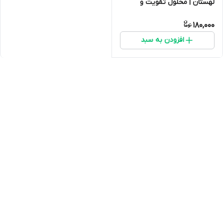
لهستان | محلول تقویت و
پاکسازی کبد پرندگان
180,000
افزودن به سبد