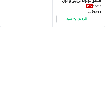
هلندی کوتوله برزیلی و انواع
70,000
14
%
طوطی سانان
60,000
افزودن به سبد