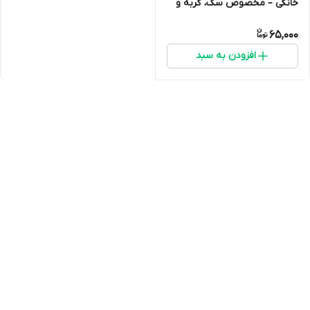
خانگی – مخصوص سگ، گربه و
حیوانات زینتی
65,000
افزودن به سبد