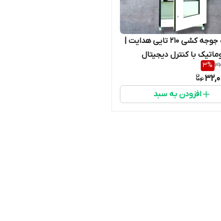
دستگاه جوجه کشی ۲۱۰ تایی هدایت |
وماتیک با کنترل دیجیتال
3
%
33
32,0
افزودن به سبد