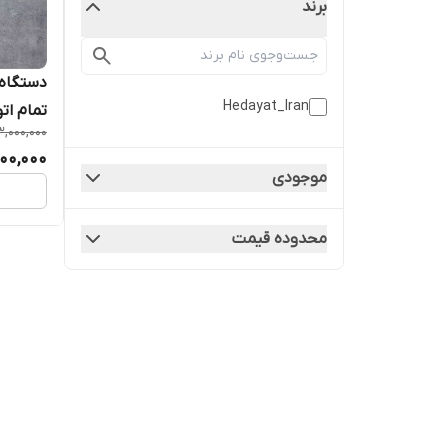
برند
Hedayat_Iran
تمام ات
,000,000
اقساطی
00,000
موجودی
محدوده قیمت