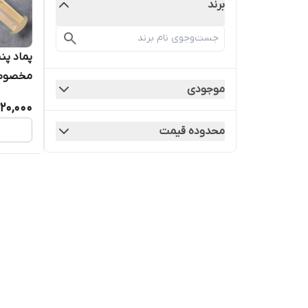
برند
مخصوص د
موجودی
التهاب،
20,000
محدوده قیمت