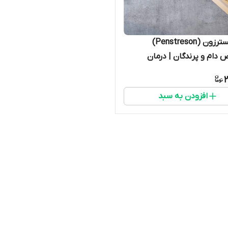
پماد پنسترزون (Penstreson)
ام و پرندگان | درمان
 عفونت و چشم‌درد پرندگان
2
افزودن به سبد