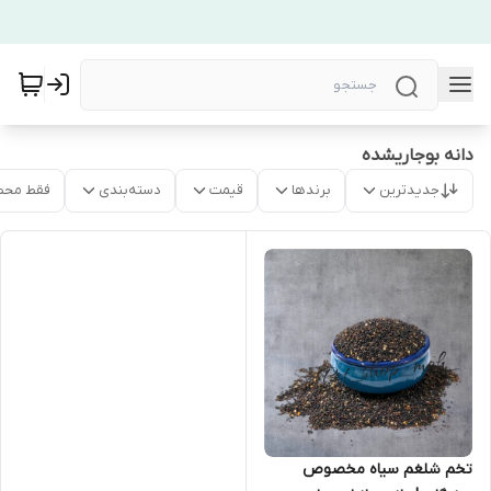
دانه بوجاریشده
جدیدترین
برندها
قیمت
دسته‌بندی
فقط محص
تخم شلغم سیاه مخصوص