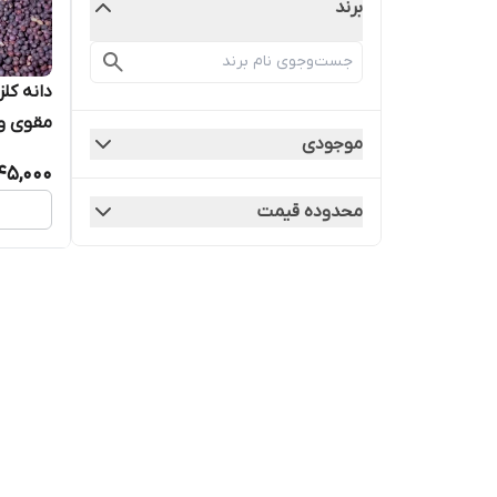
برند
دانه کل
مقوی و پ
موجودی
45,000
محدوده قیمت