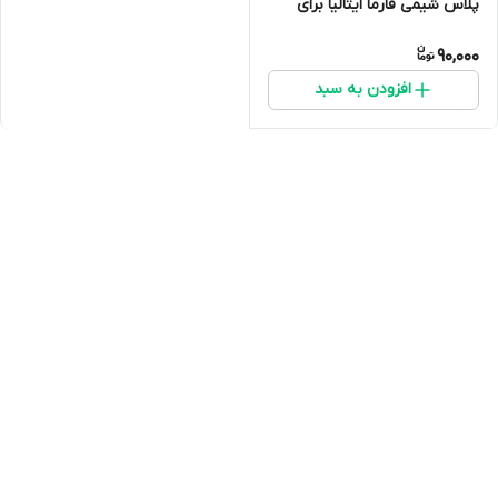
پلاس شیمی فارما ایتالیا برای
جذب بهتر ویتامین ها و دارو ها
90,000
در پرندگان جایگزین سرکه سیب
افزودن به سبد