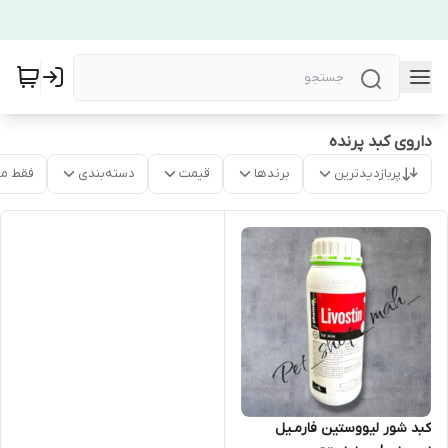
داروی کبد پرنده
پربازدیدترین
برندها
قیمت
دسته‌بندی
فقط م
کبد شور لیووستین فارمـیل