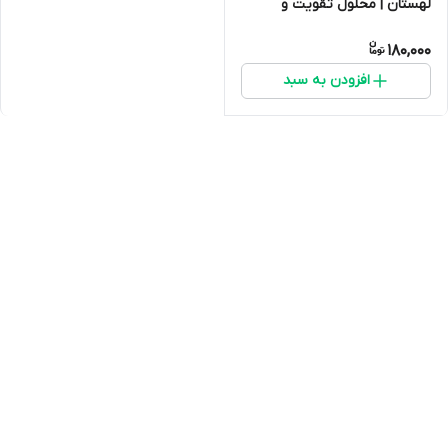
لهستان | محلول تقویت و
پاکسازی کبد پرندگان
180,000
افزودن به سبد