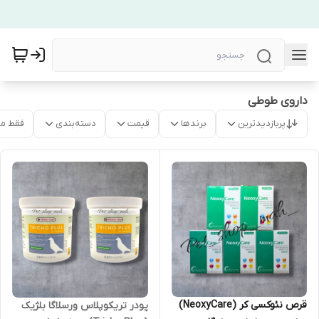
داروی طوطی
پربازدیدترین
برندها
قیمت
دسته‌بندی
فقط م
قرص نئوکسی کر (NeoxyCare)
پودر تریکوپلاس ورسلاگا بلژیک