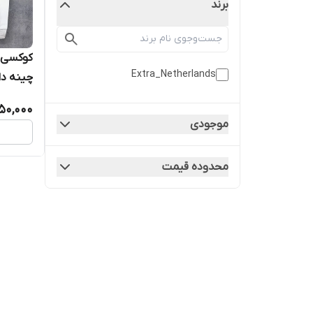
برند
کوکسی ت
Extra_Netherlands
چینه دا
250,000
موجودی
محدوده قیمت