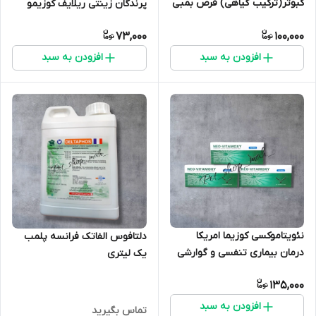
کبوتر(ترکیب گیاهی) قرص بمبی
پرندگان زینتی ریلایف کوزیمو
ویکتوری آلمان افزایش انرژی
امریکا بسیار قوی
73,000
100,000
پرنده کمک ب رشد جوجه ها
بسیار قوی
افزودن به سبد
افزودن به سبد
نئویتاموکسی کوزیما امریکا
دلتافوس الفاتک فرانسه پلمب
درمان بیماری تنفسی و گوارشی
یک لیتری
در کبوتر
135,000
افزودن به سبد
تماس بگیرید