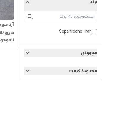
برند
آرد سو
Sepehrdane_Iran
سپهر‌دا
ناموجود
طوطی‌سا
موجودی
محدوده قیمت